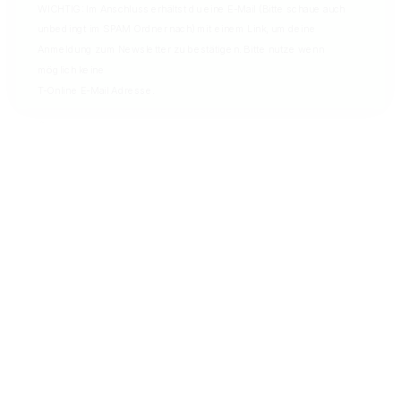
WICHTIG: Im Anschluss erhältst du eine E-Mail (Bitte schaue auch
SEHR GUT
unbedingt im SPAM Ordner nach) mit einem Link, um deine
28.02.2023
von Trusted Shops Nutzer
Anmeldung zum Newsletter zu bestätigen. Bitte nutze wenn
möglich keine
T-Online E-Mail Adresse.
Geprüfte Trusted-Shops Bewertung
SEHR GUT
20.11.2022
von Trusted Shops Nutzer
Geprüfte Trusted-Shops Bewertung
SEHR GUT
28.10.2022
von Trusted Shops Nutzer
11 weitere anzeigen