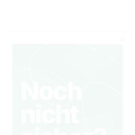
INHALTSSTOFFE
DOWNLOAD PRODUKTINFORMATIONEN
WEITEREMPFEHLEN
FRAGEN ZUM PRODUKT
EIGENE PRODUKTION
SEIT 1998
PRODUKTBEWERTUNGEN
4.7
/5
16
Bewertungen
5
Sterne
14