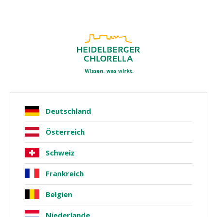
Bald auch in
Frankreich
, Belgien
und
Niederlande
4.77 / 5.00
über 10.000 Bewertungen
Produkte
Vitamine & Vitaminoide
Deutschland
Österreich
Schweiz
Frankreich
Belgien
Niederlande