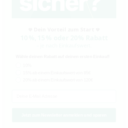
4
Sterne
1
3
Sterne
0
2
Sterne
0
1
Stern
1
Dein Vorteil zum Start
💚
💚
10
%
,
15
% oder 20
% Rabatt
– je nach Einkaufswert.
Geprüfte Trusted-Shops Bewertung
SEHR GUT
Wähle deinen Rabatt auf deinen ersten Einkauf!
15.02.2026
von Trusted Shops Nutzer
10%
15% ab einem Einkaufswert von 85€
20% ab einem Einkaufswert von 120€
Geprüfte Trusted-Shops Bewertung
Email
SEHR GUT
15.07.2023
von Trusted Shops Nutzer
Jetzt zum Newsletter anmelden und sparen
Geprüfte Trusted-Shops Bewertung