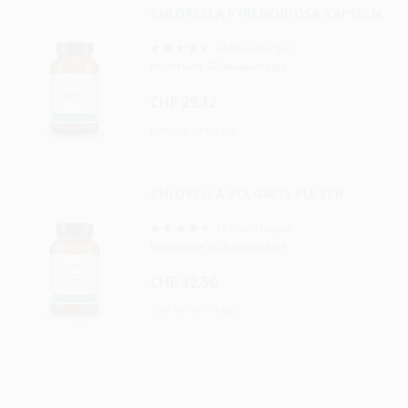
CHLORELLA PYRENOIDOSA KAPSELN
24
Bewertungen
hochreine Süßwasseralge
CHF 29.12
(CHF 485.33 */1 kg)
CHLORELLA VULGARIS PULVER
17
Bewertungen
hochreine Süßwasseralge
CHF 32.50
(CHF 361.11 */1 kg)