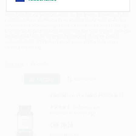
Algen gehörten vor Milliarden Jahren zu den ersten Lebewesen. Es gibt
unzählige Arten und viele von ihnen sind heute sehr kostbar. Zu den
Vertretern von Süßwasseralgen zählt vor allem die einzellige Mikroalge
Chlorella. Ganz gleich ob Chlorella pyrenoidosa oder vulgaris: alle Algen
werden direkt nach der Ernte sprühgetrocknet und ohne Zusätze
weiterverarbeitet. Wir bieten Ihnen streng kontrollierte Algen zur
Nahrungsergänzung.
Produkte
Chlorella
FILTERN
CHLORELLA VULGARIS PRESSLINGE
156
Bewertungen
hochreine Süßwasseralge
CHF 39.26
(CHF 366.92 */1 kg)