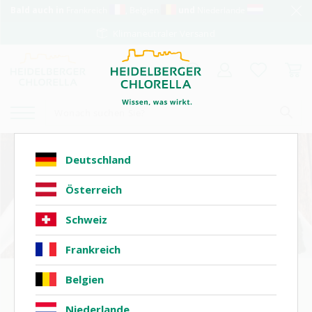
Bald auch in
Frankreich
, Belgien
und
Niederlande
Klimaneutraler Versand
Deutschland
Österreich
Schweiz
Frankreich
Nahrungsergänzung
Belgien
Chlorella
Niederlande