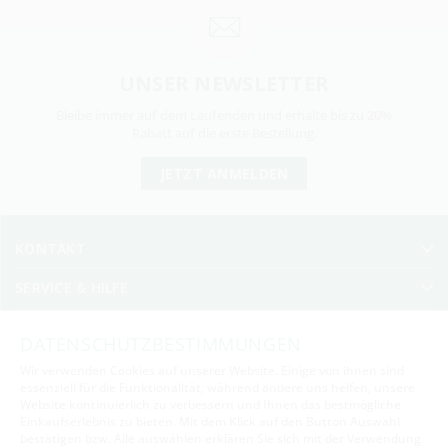
UNSER NEWSLETTER
Bleibe immer auf dem Laufenden und erhalte bis zu 20%
Rabatt auf die erste Bestellung.
JETZT ANMELDEN
KONTAKT
SERVICE & HILFE
UNTERNEHMEN
DATENSCHUTZBESTIMMUNGEN
SICHER BEZAHLEN
Wir verwenden Cookies auf unserer Website. Einige von ihnen sind
essenziell für die Funktionalität, während andere uns helfen, unsere
Aktiv
Funktionale
SICHER VERSENDEN
Website kontinuierlich zu verbessern und Ihnen das bestmögliche
Einkaufserlebnis zu bieten. Mit dem Klick auf den Button
Auswahl
bestätigen
bzw.
Alle auswählen
erklären Sie sich mit der Verwendung
SICHER EINKAUFEN