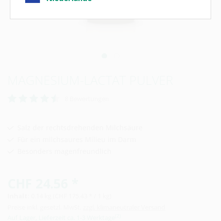
MAGNESIUM-LACTAT PULVER
8
Bewertungen
Salz der rechtsdrehenden Milchsäure
Für ein milchsaures Milieu im Darm
Besonders magenfreundlich
CHF 24.56 *
Inhalt:
0.14 kg (CHF 175.43 * / 1 kg)
Preise inkl. gesetzl. MwSt.
zzgl. klimaneutraler Versand
(2)
Auf Lager, Lieferzeit ca. 1-3 Werktage