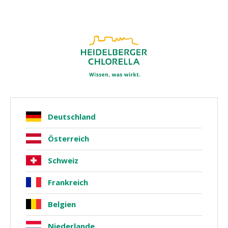
Bald auch in
Frankreich
, Belgien
und
Niederlande
4.77 / 5.00
über 10.000 Bewertungen
Produkte
Einfach- & Mehrfachzucker
Deutschland
Österreich
Schweiz
Frankreich
Belgien
Niederlande