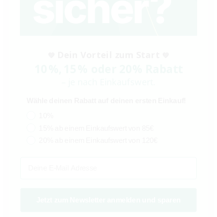
5
Sterne
10
4
Sterne
0
3
Sterne
0
2
Sterne
0
1
Stern
0
Dein Vorteil zum Start
💚
💚
10
%
,
15
% oder 20
% Rabatt
– je nach Einkaufswert.
Geprüfte Trusted-Shops Bewertung
SEHR GUT
Wähle deinen Rabatt auf deinen ersten Einkauf!
15.03.2026
von Trusted Shops Nutzer
10%
15% ab einem Einkaufswert von 85€
20% ab einem Einkaufswert von 120€
Geprüfte Trusted-Shops Bewertung
Email
SEHR GUT
05.03.2026
von Trusted Shops Nutzer
Jetzt zum Newsletter anmelden und sparen