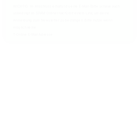
Geprüfte Trusted-Shops Bewertung
WICHTIG: Im Anschluss erhältst du eine E-Mail (Bitte schaue auch
unbedingt im SPAM Ordner nach) mit einem Link, um deine
SEHR GUT
Anmeldung zum Newsletter zu bestätigen. Bitte nutze wenn
04.09.2023
von Trusted Shops Nutzer
möglich keine
T-Online E-Mail Adresse.
Geprüfte Trusted-Shops Bewertung
SEHR GUT
01.02.2023
von Trusted Shops Nutzer
Geprüfte Trusted-Shops Bewertung
SEHR GUT
03.12.2021
von Trusted Shops Nutzer
5 weitere anzeigen