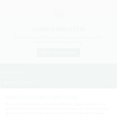
UNSER NEWSLETTER
Bleibe immer auf dem Laufenden und erhalte bis zu 20%
Rabatt auf die erste Bestellung.
JETZT ANMELDEN
KONTAKT
SERVICE & HILFE
UNTERNEHMEN
DATENSCHUTZBESTIMMUNGEN
SICHER BEZAHLEN
Wir verwenden Cookies auf unserer Website. Einige von ihnen sind
essenziell für die Funktionalität, während andere uns helfen, unsere
Aktiv
Funktionale
SICHER VERSENDEN
Website kontinuierlich zu verbessern und Ihnen das bestmögliche