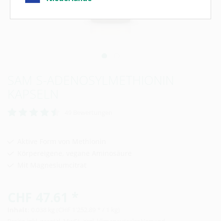
SAM S-ADENOSYLMETHIONIN
KAPSELN
49
Bewertungen
Aktive Form von Methionin
Körpereigene, vegane Aminosäure
Mit Magnesiumcitrat
CHF 47.61 *
Inhalt:
0.038 kg (CHF 1'252.89 * / 1 kg)