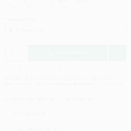
Preise inkl. gesetzl. MwSt.
zzgl. klimaneutraler Versand
(2)
Auf Lager, Lieferzeit ca. 1-3 Werktage
Packungsgrößen:
60 Kapseln - 38 g
WARENKORB
Kontaktieren
Sie uns gerne für größere Stückzahlen
Bestellen Sie innerhalb der nächsten
5 Stunden und 24
Minuten,
damit Ihre Bestellung
noch heute
verschickt wird.
Artikelnummer:
10860108
| PZN:
09895145
BESCHREIBUNG
VERZEHREMPFEHLUNG