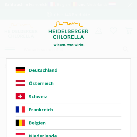
Bald auch in
Frankreich
, Belgien
und
Niederlande
über 140 Produkte
%
M*
-
Produkte
Aminosäuren
Deutschland
Österreich
Schweiz
Frankreich
Belgien
Niederlande